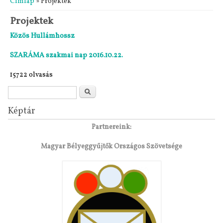
Címlap
» Projektek
Projektek
Közös Hullámhossz
SZARÁMA szakmai nap 2016.10.22.
15722 olvasás
Keresés űrlap
Keresés
Képtár
Partnereink:
Magyar Bélyeggyűjtők Országos Szövetsége