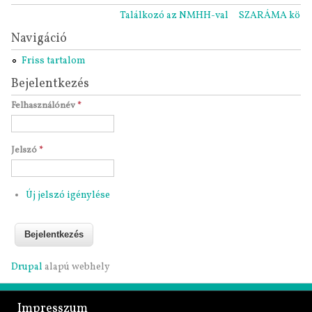
Találkozó az NMHH-val
SZARÁMA közgyűl
Navigáció
Friss tartalom
Bejelentkezés
Felhasználónév
*
Jelszó
*
Új jelszó igénylése
Drupal
alapú webhely
Impresszum