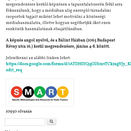
megrendezésre kerülő képzésen a tapasztalatcserén felül arra
fókuszálunk, hogy a médiában alig szereplő társadalmi
csoportok tagjait miként lehet motiválni a közösségi
médiahasználatra, illetve hogyan segíthetjük őket ezen
eszközök használatának elsajátításában.
A képzés angol nyelvű, és a Bálint Házban (1065 Budapest
Révay utca 16.) kerül megrendezésre, június 4-8. között.
Jelentkezni az alábbi linken lehet:
https://docs.google.com/forms/d/1ATDHIUQqGDIcuvTCk1ngYJy_
edit_req
10950 olvasás
Keresés űrlap
Keresés