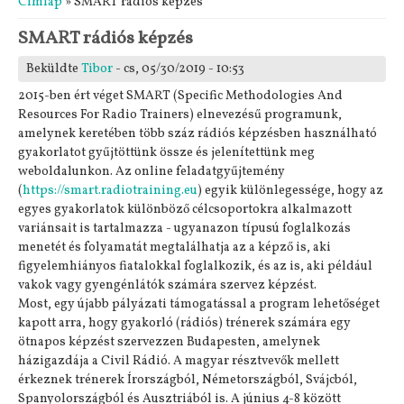
Címlap
» SMART rádiós képzés
SMART rádiós képzés
Beküldte
Tibor
- cs, 05/30/2019 - 10:53
2015-ben ért véget SMART (Specific Methodologies And
Resources For Radio Trainers) elnevezésű programunk,
amelynek keretében több száz rádiós képzésben használható
gyakorlatot gyűjtöttünk össze és jelenítettünk meg
weboldalunkon. Az online feladatgyűjtemény
(
https://smart.radiotraining.eu
) egyik különlegessége, hogy az
egyes gyakorlatok különböző célcsoportokra alkalmazott
variánsait is tartalmazza - ugyanazon típusú foglalkozás
menetét és folyamatát megtalálhatja az a képző is, aki
figyelemhiányos fiatalokkal foglalkozik, és az is, aki például
vakok vagy gyengénlátók számára szervez képzést.
Most, egy újabb pályázati támogatással a program lehetőséget
kapott arra, hogy gyakorló (rádiós) trénerek számára egy
ötnapos képzést szervezzen Budapesten, amelynek
házigazdája a Civil Rádió. A magyar résztvevők mellett
érkeznek trénerek Írországból, Németországból, Svájcból,
Spanyolországból és Ausztriából is. A június 4-8 között