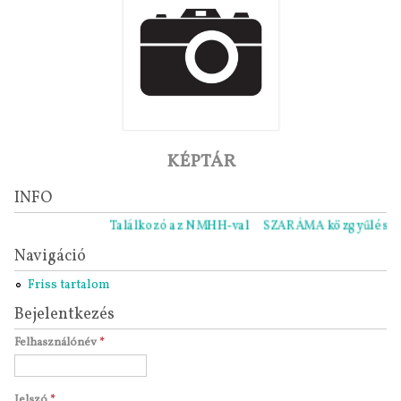
KÉPTÁR
INFO
Találkozó az NMHH-val
SZARÁMA közgyűlés 2021.
Navigáció
Friss tartalom
Bejelentkezés
Felhasználónév
*
Jelszó
*