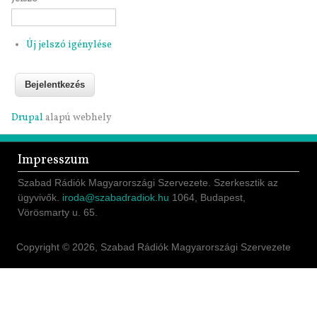
Új jelszó igénylése
Drupal
alapú webhely
Impresszum
Szabad Rádiók Magyarországi Szervezete. Szerkesztik az
ügyvivők.
iroda@szabadradiok.hu
1064, Budapest,
Vörösmarty u. 65.
Copyright © 2026, Szabad Rádiók Magyarországi Szervezete