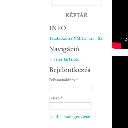
KÉPTÁR
INFO
Találkozó az NMHH-val
SZARÁMA közgyű
Navigáció
Friss tartalom
Bejelentkezés
Felhasználónév
*
Jelszó
*
Új jelszó igénylése