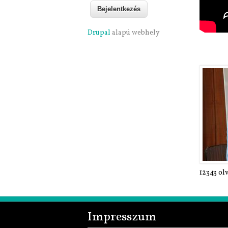
Drupal
alapú webhely
12343 ol
Impresszum