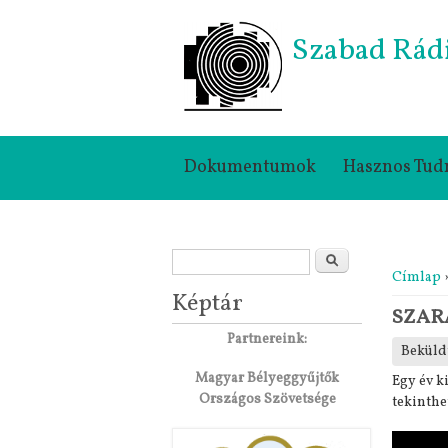
Szabad Rád
Dokumentumok
Hasznos Tud
Keresés űrlap
Jelenle
Keresés
Címlap
Képtár
SZARÁ
Partnereink:
Beküld
Magyar Bélyeggyűjtők
Egy év k
Országos Szövetsége
tekinthe