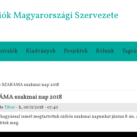
iók Magyarországi Szervezete
nivalók
Kiadványok
Projektek
Rólunk
Tagrá
gi hely
» SZARÁMA szakmai nap 2018
MA szakmai nap 2018
te
Tibor
- h, 06/11/2018 - 07:40
ihagyással ismét megtartottuk rádiós szakmai napunkat június 8-án. 
titek meg.