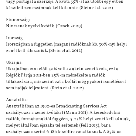
vagy portugál a szerzője. A kvóta 35%-át az utóbbi egy évben
készített zeneszámnak kell kitennie. (Stein et al. 2012)
Finnország:
Nincsenek nyelvi kvóták. (Oesch 2009)
Írország
Írországban a független (magán) rádióknak kb. 30%-nyi helyi
zenét kell játszaniuk. (Stein et al. 2012)
Ukrajna:
Ukrajnában 2011 előtt 50% volt az ukrán zenei kvóta, ezt a
Régiók Pártja 2011-ben 25%-ra mérsékelte a rádiók
tiltakozására, miszerint ezt a kvótát még gyakori ismétléssel
sem tudják teljesíteni. (Stein et al. 2012)
Ausztrália:
Ausztráliában az 1992-es Broadcasting Services Act
szabályozza a zenei kvótákat (Mann 2011). A kereskedelmi
rádiók, formátumuktól függően, 5-25% helyi zenét kell adniuk,
melyet általában éjszaka teljesítenek (Fell 2013), bár a
szabályozás szerint 6-18h közöttre vonatkoznak. A 25%-os