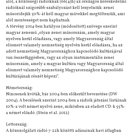
alól, a közösségi rádióknak (66(4)h) az országos kereskedelmi
rádióknál szigorúbb szabályozást kell lenyelniük: zenei
műsoridejük 50%-át kell magyar művekkel megtölteniük, ami
alól mentességet nem kaphatnak.
A törvény 2014-ben hatályos (módosított) szövege szerint
magyar zenemű „olyan zenei műsorszám, amely magyar
nyelven kerül előadásra, vagy amely Magyarország által
elismert valamely nemzetiség nyelvén kerül előadásra, ha az
adott nemzetiség Magyarországhoz kapcsolódó kultúrájával
van összefüggésben, vagy az olyan instrumentális zenei
műsorszám, amely a magyar kultúra vagy Magyarország által
elismert valamely nemzetiség Magyarországhoz kapcsolódó
kultúrájának részét képezi”.
Németország:
Nincsenek kvóták, bár 2004-ben előkerült bevezetése (DW
2004). A becslések szerint 2004-ben a rádiók játszási listáinak
10%-a volt német nyelvű zene, miközben az eladott CD-k 55%-
a német előadó. (Stein et al. 2012)
Lettország:
A közszolgálati rádió 7-22h közötti adásainak havi átlagban