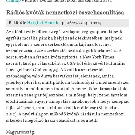
Címlap
» Rádiós kvóták nemzetközi összehasonlítása
Rádiós kvóták nemzetközi összehasonlítása
Beküldte
Hargitai Henrik
- p, 06/27/2014 - 01:03
Az utóbbi évtizedben az egész világon végigsöpörni látszik
egyfajta morális pánik a helyi zenék tekintetében, melynek
egyik eleme a zenei szerkesztők munkájának törvényi
szabályozása, azaz szerkesztői szabadságuk korlátozása. A
sort 1993-ban a francia kvóta nyitotta, a New York Times
szerint „Európa válaszaként az USA-ból érkező vélt kulturális
fenyegetésre” (Cohen 1993). A kvóták a szerkesztői
szabadságba való durva beavatkozást jelentenek, amit a
jelenlegi plurális, multiplatform technológiájú médiarendszer
semmilyen módon nem indokol. A nemzetközi tapasztalatok
szerint a zeneipar fejlesztése, a minőségi helyi zenei tartalom
előállításának anyagi támogatása hatékonyabb a helyi zenepiac
fejlesztésében, mint a rádiós kvóták erőltetése (Stein et al.
2012). A nyelvi alapon működő kvóták ráadásul a nemzetközi
sikereket megcélzó hazai előadókat is büntetik.
Magyarország: