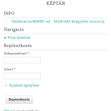
KÉPTÁR
INFO
Találkozó az NMHH-val
SZARÁMA közgyűlés 2021.11.05.
Ripor
Navigáció
Friss tartalom
Bejelentkezés
Felhasználónév
*
Jelszó
*
Új jelszó igénylése