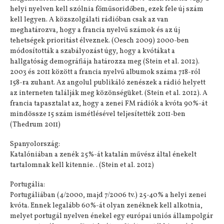
helyi nyelven kell szólnia főműsoridőben, ezek fele új szám
kell legyen. A közszolgálati rádióban csak az van
meghatározva, hogy a francia nyelvű számok és az új
tehetségek prioritást élveznek. (Oesch 2009) 2000-ben
módosították a szabályozást úgy, hogy a kvótákat a
hallgatóság demográfiája határozza meg (Stein et al. 2012).
2003 és 2011 között a francia nyelvű albumok száma 718-ról
158-ra zuhant. Az angolul publikáló zenészek a rádió helyett
az interneten találják meg közönségüket. (Stein et al. 2012). A
francia tapasztalat az, hogy a zenei FM rádiók a kvóta 90%-át
mindössze 15 szám ismétlésével teljesítették 2011-ben
(Thedrum 2011)
Spanyolország:
Katalóniában a zenék 25%-át katalán művész által énekelt
tartalomnak kell kitennie. . (Stein et al. 2012)
Portugália:
Portugáliában (4/2000, majd 7/2006 tv.) 25-40% a helyi zenei
kvóta. Ennek legalább 60%-át olyan zenéknek kell alkotnia,
melyet portugál nyelven énekel egy európai uniós állampolgár