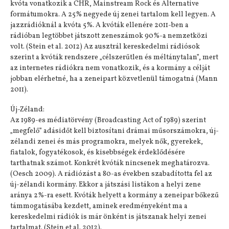
kvóta vonatkozik a CHR, Mainstream Rock és Alternative
formátumokra. A 25% negyede új zenei tartalom kell legyen. A
jazzrádióknál a kvóta 5%. A kvóták ellenére 2011-ben a
rádióban legtöbbet játszott zeneszámok 90%-a nemzetközi
volt. (Stein et al. 2012) Az ausztrál kereskedelmi rádiósok
szerint a kvóták rendszere „célszerűtlen és méltánytalan”, mert
az internetes rádiókra nem vonatkozik, és a kormány a célját
jobban elérhetné, ha a zeneipart közvetlenül támogatná (Mann
2011).
Új-Zéland:
Az 1989-es médiatörvény (Broadcasting Act of 1989) szerint
„megfelő” adásidőt kell biztosítani drámai műsorszámokra, új-
zélandi zenei és más programokra, melyek nők, gyerekek,
fiatalok, fogyatékosok, és kisebbségek érdeklődésére
tarthatnak számot. Konkrét kvóták nincsenek meghatározva.
(Oesch 2009). A rádiózást a 80-as években szabadította fel az
új-zélandi kormány. Ekkor a játszási listákon a helyi zene
aránya 2%-ra esett. Kvóták helyett a kormány a zeneipar bőkezű
támmogatásába kezdett, aminek eredményeként ma a
kereskedelmi rádiók is már önként is játszanak helyi zenei
tartalmat. (Stein et al. 2012).