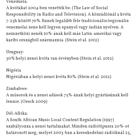
Venezuela:
A kvótákat 2004-ben vezették be. (The Law of Social
Responsibility in Radio and Television). A közrádiónál a kvóta
7-23h között 70%. Ennek legalább fele tradicionális/regionális
venezuelai zene kell legyen spanyol vagy indián nyelven. A
nemzetközi zenék 10%-ának kell más Latin-amerikai vagy
karibi országból származnia. (Stein et al. 2012)
Uruguay:
30% helyi zenei kvóta van érvényben (Stein et al. 2012)
Nigéria
Nigériában a helyi zenei kvóta 80%. (Stein et al. 2012)
Zimbabwe:
A műsorok és a zenei adások 75%-ának helyi gyártásúnak kell
lennie. (Oesch 2009)
Dél-Afrika:
A South African Music Local Content Regulation (1997)
szabályozza a zenei tartalmakat. Minden rádiótípusra 20%-ot
határozott meg, melyet 2003-ban a kereskedelmi rádióknál 25,