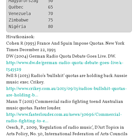
Magyarország	50

Québec		65

Venezuela	70

Zimbabwe	75

Hivatkozások:
Cohen R (1993) France And Spain Impose Quotas. New York
Times December 22, 1993
DW (2004) German Radio Quota Debate Goes Live. DW.
http://www.dw.de/german-radio-quota-debate-goes-live/a-
1343529
Fell S (2013) Radio’s ‘bullshit’ quotas are holding back Aussie
music: exec. Crikey.
http://www.crikey.com.au/2013/09/13/radios-bullshit-quotas-
are-holding-b...
Mann T (2011) Commercial radio fighting toend Australian
music quotas. Faster louder.
http://www.fasterlouder.com.au/news/30696/Commercial-
radio-fighting-to-e...
Oesch, P., 2009, ‘Regulation of radio music’, D’Art Topics in
Arts Policy, No. 30, International Federation of Arts Councils