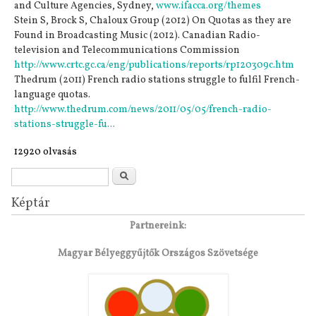
and Culture Agencies, Sydney,
www.ifacca.org/themes
Stein S, Brock S, Chaloux Group (2012) On Quotas as they are
Found in Broadcasting Music (2012). Canadian Radio-
television and Telecommunications Commission
http://www.crtc.gc.ca/eng/publications/reports/rp120309c.htm
Thedrum (2011) French radio stations struggle to fulfil French-
language quotas.
http://www.thedrum.com/news/2011/05/05/french-radio-
stations-struggle-fu...
12920 olvasás
Keresés űrlap
Keresés
Képtár
Partnereink:
Magyar Bélyeggyűjtők Országos Szövetsége