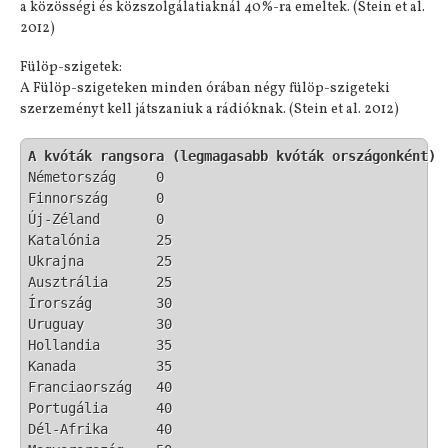
a közösségi és közszolgálatiaknál 40%-ra emeltek. (Stein et al.
2012)
Fülöp-szigetek:
A Fülöp-szigeteken minden órában négy fülöp-szigeteki
szerzeményt kell játszaniuk a rádióknak. (Stein et al. 2012)
A kvóták rangsora (legmagasabb kvóták országonként)
Németország	0

Finnország	0

Új-Zéland	0

Katalónia	25

Ukrajna		25

Ausztrália	25

Írország	30

Uruguay		30

Hollandia	35

Kanada		35

Franciaország	40

Portugália	40

Dél-Afrika	40
