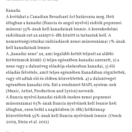
Kanada:
A kvótákat a Canadian Broadcast Act határozza meg. Heti
átlagban a kanadai (francia és angol nyelvű) rádiók popzenei
műsorai 35%-ának kell kanadainak lennie. A kereskedelmi
rádióknak ezt az arányt 6-18h között is tartaniuk kell. A
nemzetiségi/etnikai rádióadások zenei műsorszámai 7%-ának
kell kanadainak lennie.
A „kanadai zene” az, ami legalább kettőt teljesít az alábbi
kritériumok közül: 1) teljes egészében kanadai szerzett, 2) a
zene vagy a dalszöveg előadója elsősorban kanadai, 3) élő
előadás felvétele, amit teljes egészében Kanadában rögzítettek,
vagy ott adtak elő és élőben közvetítettek. 4) a dalszöveget
egészében kanadai írta. Ezt a rendszert MAPL system-nek
(Music, Artist, Production and Lyrics) nevezik.
A francia nyelvű kanadai rádiók énekes zenei popzenei
műsorszámai 65%-ának francia nyelvűnek kell lennie heti
átlagban, ezen belül a napközben (6-18h) hétköznap
közvetítettek 55%-ának kell francia nyelvűnek lennie. (Oesch
2009, Stein et al. 2012)