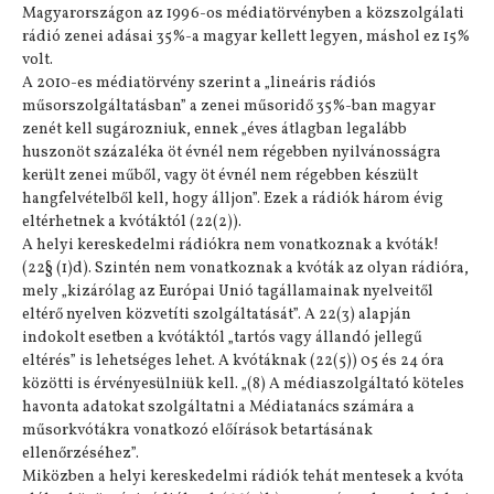
Magyarországon az 1996-os médiatörvényben a közszolgálati
rádió zenei adásai 35%-a magyar kellett legyen, máshol ez 15%
volt.
A 2010-es médiatörvény szerint a „lineáris rádiós
műsorszolgáltatásban” a zenei műsoridő 35%-ban magyar
zenét kell sugározniuk, ennek „éves átlagban legalább
huszonöt százaléka öt évnél nem régebben nyilvánosságra
került zenei műből, vagy öt évnél nem régebben készült
hangfelvételből kell, hogy álljon”. Ezek a rádiók három évig
eltérhetnek a kvótáktól (22(2)).
A helyi kereskedelmi rádiókra nem vonatkoznak a kvóták!
(22§ (1)d). Szintén nem vonatkoznak a kvóták az olyan rádióra,
mely „kizárólag az Európai Unió tagállamainak nyelveitől
eltérő nyelven közvetíti szolgáltatását”. A 22(3) alapján
indokolt esetben a kvótáktól „tartós vagy állandó jellegű
eltérés” is lehetséges lehet. A kvótáknak (22(5)) 05 és 24 óra
közötti is érvényesülniük kell. „(8) A médiaszolgáltató köteles
havonta adatokat szolgáltatni a Médiatanács számára a
műsorkvótákra vonatkozó előírások betartásának
ellenőrzéséhez”.
Miközben a helyi kereskedelmi rádiók tehát mentesek a kvóta