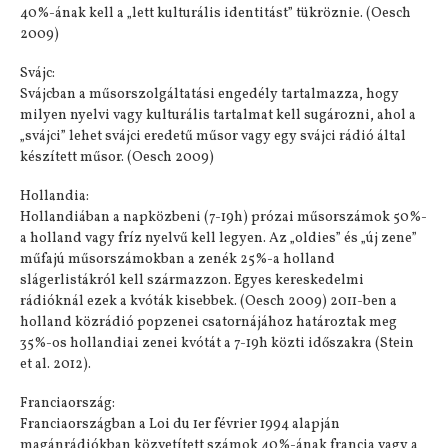
40%-ának kell a „lett kulturális identitást” tükröznie. (Oesch
2009)
Svájc:
Svájcban a műsorszolgáltatási engedély tartalmazza, hogy
milyen nyelvi vagy kulturális tartalmat kell sugározni, ahol a
„svájci” lehet svájci eredetű műsor vagy egy svájci rádió által
készített műsor. (Oesch 2009)
Hollandia:
Hollandiában a napközbeni (7-19h) prózai műsorszámok 50%-
a holland vagy fríz nyelvű kell legyen. Az „oldies” és „új zene”
műfajú műsorszámokban a zenék 25%-a holland
slágerlistákról kell származzon. Egyes kereskedelmi
rádióknál ezek a kvóták kisebbek. (Oesch 2009) 2011-ben a
holland közrádió popzenei csatornájához határoztak meg
35%-os hollandiai zenei kvótát a 7-19h közti időszakra (Stein
et al. 2012).
Franciaország:
Franciaországban a Loi du 1er février 1994 alapján
magánrádiókban közvetített számok 40%-ának francia vagy a