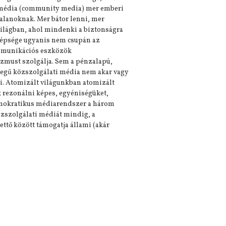
gi média (community media) mer emberi
talanoknak. Mer bátor lenni, mer
 világban, ahol mindenki a biztonságra
szépsége ugyanis nem csupán az
kommunikációs eszközök
lizmust szolgálja. Sem a pénzalapú,
llegű közszolgálati média nem akar vagy
i. Atomizált világunkban atomizált
k rezonálni képes, egyéniségüket,
emokratikus médiarendszer a három
özszolgálati médiát mindig, a
ettő között támogatja állami (akár