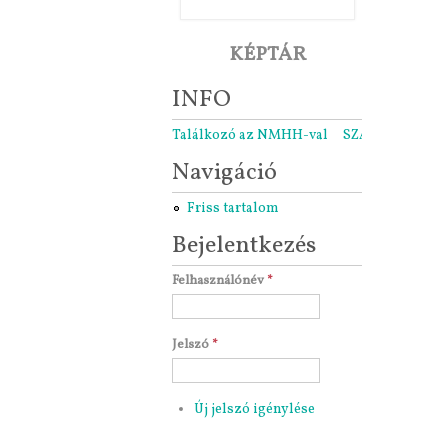
KÉPTÁR
INFO
Találkozó az NMHH-val
SZARÁMA közgyű
Navigáció
Friss tartalom
Bejelentkezés
Felhasználónév
*
Jelszó
*
Új jelszó igénylése