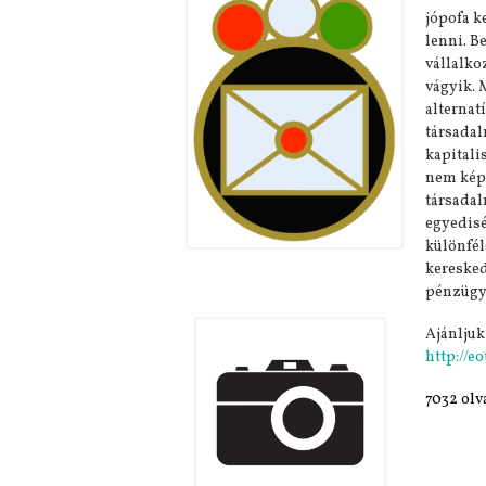
jópofa
lenni. B
vállalko
vágyik. 
alternat
társada
kapitali
nem képe
társadal
egyedis
különfél
keresked
pénzügyi
Ajánljuk
http://e
7032 olv