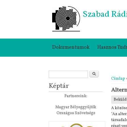
Szabad Rád
Dokumentumok
Hasznos Tud
Keresés űrlap
Jelenle
Keresés
Címlap
»
Képtár
Altern
Partnereink:
Beküld
Magyar Bélyeggyűjtők
A közöss
Országos Szövetsége
"Az alte
társadal
részt ve