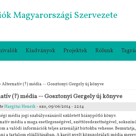
iók Magyarországi Szervezete
nivalók
Kiadványok
Projektek
Rólunk
Tagrá
gi hely
 Alternatív (?) média -- Gosztonyi Gergely új könyve
atív (?) média -- Gosztonyi Gergely új könyve
te
Hargitai Henrik
- szo, 09/06/2014 - 22:14
égi média jogi szabályozásáról született hiánypótló könyv.
rnatív média a maga esetlegességével, széttöredezettségével, sokszín
om a valódi információk teljes arzenálját birtokba vehesse. Bemutatja
nni a tartalom előállításában. A karót nyelt közszolgálati média mer