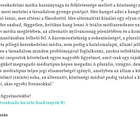
 kereskedelmi média harsánysága és felületessége mellett a közössé
e meri mutatni a társadalom gyenge pontjait. Mer hangot adni a hang
zó lenni, mer eltérni a fősodortól. Mer alternatívát kínálni egy olyan
Mer szabad, független, kritikus hang lenni.A triális médiarendszer 
ív média meglétében, az alternatív nyilvánosság jelenlétében és a 
lmasításában lelhető fel. A háromosztatúság a sokszínűséget, a plura
sta jellegű kereskedelmi média, sem pedig a hatalomalapú, állami je
s a társadalom minden problémájával foglalkozni, azokra reflektáln
mi csoportok követelnek egyre nagyobb figyelmet, amit csak egy ráju
égüket megragadó médiatípus képes megadni.A plurális, virágzó, d
e médiatípus teljes jogi elismertségét igényli, amelyben az állam a k
elmit (szinte) soha, az alternatív, közösségi médiát pedig valahol a k
, akár egyéb) forrásokkal."
 figyelmetekbe!
otvoskiado.hu/site/kiadvanyok/87
asás