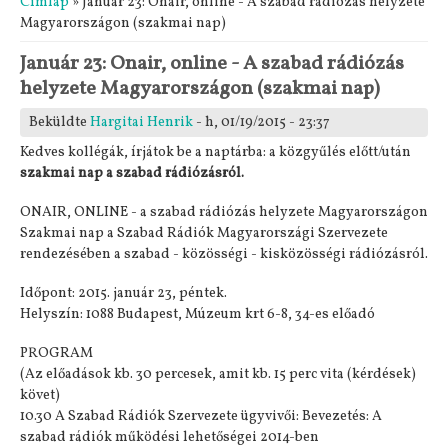
Címlap
» Január 23: Onair, online - A szabad rádiózás helyzete
Magyarországon (szakmai nap)
Január 23: Onair, online - A szabad rádiózás
helyzete Magyarországon (szakmai nap)
Beküldte
Hargitai Henrik
- h, 01/19/2015 - 23:37
Kedves kollégák, írjátok be a naptárba: a közgyűlés előtt/után
szakmai nap a szabad rádiózásról.
ONAIR, ONLINE - a szabad rádiózás helyzete Magyarországon
Szakmai nap a Szabad Rádiók Magyarországi Szervezete
rendezésében a szabad - közösségi - kisközösségi rádiózásról.
Időpont: 2015. január 23, péntek.
Helyszín: 1088 Budapest, Múzeum krt 6-8, 34-es előadó
PROGRAM
(Az előadások kb. 30 percesek, amit kb. 15 perc vita (kérdések)
követ)
10.30 A Szabad Rádiók Szervezete ügyvivői: Bevezetés: A
szabad rádiók működési lehetőségei 2014-ben