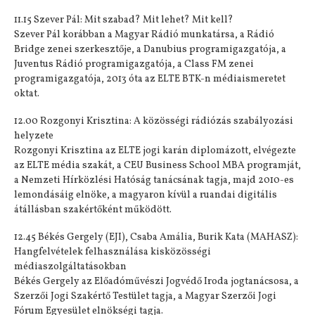
11.15 Szever Pál: Mit szabad? Mit lehet? Mit kell?
Szever Pál korábban a Magyar Rádió munkatársa, a Rádió
Bridge zenei szerkesztője, a Danubius programigazgatója, a
Juventus Rádió programigazgatója, a Class FM zenei
programigazgatója, 2013 óta az ELTE BTK-n médiaismeretet
oktat.
12.00 Rozgonyi Krisztina: A közösségi rádiózás szabályozási
helyzete
Rozgonyi Krisztina az ELTE jogi karán diplomázott, elvégezte
az ELTE média szakát, a CEU Business School MBA programját,
a Nemzeti Hírközlési Hatóság tanácsának tagja, majd 2010-es
lemondásáig elnöke, a magyaron kívül a ruandai digitális
átállásban szakértőként működött.
12.45 Békés Gergely (EJI), Csaba Amália, Burik Kata (MAHASZ):
Hangfelvételek felhasználása kisközösségi
médiaszolgáltatásokban
Békés Gergely az Előadóművészi Jogvédő Iroda jogtanácsosa, a
Szerzői Jogi Szakértő Testület tagja, a Magyar Szerzői Jogi
Fórum Egyesület elnökségi tagja.