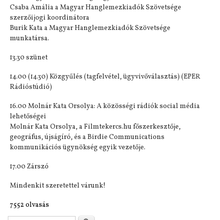
Csaba Amália a Magyar Hanglemezkiadók Szövetsége
szerzőijogi koordinátora
Burik Kata a Magyar Hanglemezkiadók Szövetsége
munkatársa.
13.30 szünet
14.00 (14.30) Közgyűlés (tagfelvétel, ügyvivőválasztás) (EPER
Rádióstúdió)
16.00 Molnár Kata Orsolya: A közösségi rádiók social média
lehetőségei
Molnár Kata Orsolya, a Filmtekercs.hu főszerkesztője,
geográfus, újságíró, és a Birdie Communications
kommunikációs ügynökség egyik vezetője.
17.00 Zárszó
Mindenkit szeretettel várunk!
7552 olvasás