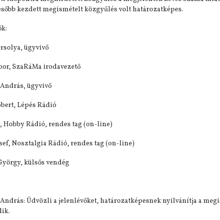
ésőbb kezdett megismételt közgyűlés volt határozatképes.
ők:
rsolya, ügyvivő
bor, SzaRáMa irodavezető
 András, ügyvivő
bert, Lépés Rádió
t, Hobby Rádió, rendes tag (on-line)
sef, Nosztalgia Rádió, rendes tag (on-line)
György, külsős vendég
 András: Üdvözli a jelenlévőket, határozatképesnek nyilvánítja a megi
ik.