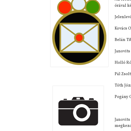
órával k
Jelenlev
Kovács O
Belán Ti
Janovits
Holló Ró
Pál Zsol
Tóth Józ
Pogány 
Janovits
megkezd