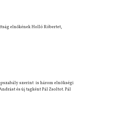
ottság elnőkének Holló Róbertet,
alapszabály szerint is három elnökségi
ndrást és új tagként Pál Zsoltot. Pál