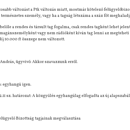
osabb változást a Ptk változás miatt, mostmár kötelező felügyelőbizot
 természetes személy, vagy ha a tagság létszáma a száz főt meghaladja
 belőle a rendes és társult tag fogalma, csak rendes tagként lehet jelen
 magánszemélyként vagy nem rádióként kíván tag lenni az megteheti de
díj 10.000 ft összege nem változott.
 András, ügyvivő: Akkor szavazzunk erről.
: egyhangú igen.
2.11 sz. határozat: A közgyűlés egyhangúlag elfogadta az új alapszabál
elügyelő Bizottság tagjainak megválasztása