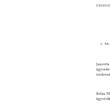
1/2020.1
Az 
Janovits
ügyvédet
irodavez
Belán Ti
ügyvivők