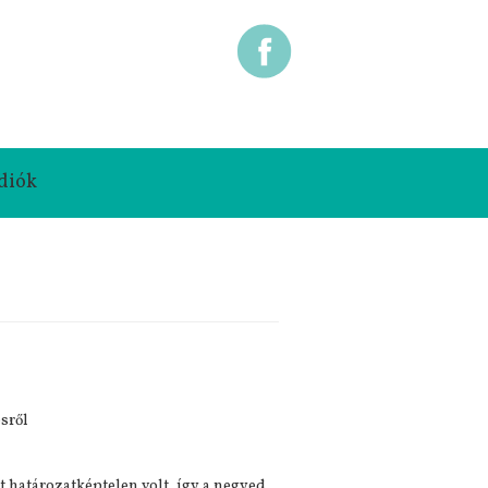
diók
sről
 határozatképtelen volt, így a negyed