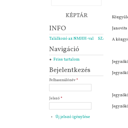
KÉPTÁR
Közgyűlé
INFO
Janovits
Találkozó az NMHH-val
SZARÁMA közgyű
A közgyű
Navigáció
Friss tartalom
Jegyzőkö
Bejelentkezés
Jegyzőkö
Felhasználónév
*
Jegyzőkö
Jelszó
*
Jegyzőkö
Új jelszó igénylése