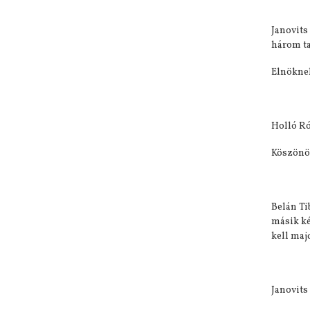
Janovits
három ta
Elnöknek
Holló Ró
Köszönöm
Belán Ti
másik ké
kell maj
Janovits