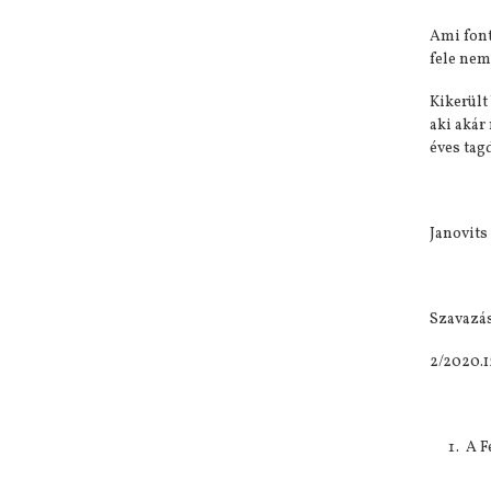
Ami font
fele nem
Kikerült
aki akár
éves tag
Janovits
Szavazás
2/2020.1
A F