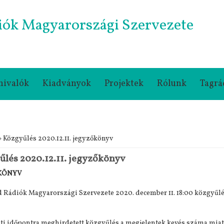
iók Magyarországi Szervezete
nivalók
Kiadványok
Projektek
Rólunk
Tagrá
gi hely
 Közgyűlés 2020.12.11. jegyzőkönyv
lés 2020.12.11. jegyzőkönyv
KÖNYV
 Rádiók Magyarországi Szervezete 2020. december 11. 18:00 közgyűlé
ti időpontra meghirdetett közgyűlés a megjelentek kevés száma miatt