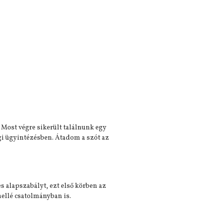
Most végre sikerült találnunk egy
ági ügyintézésben. Átadom a szót az
es alapszabályt, ezt első körben az
llé csatolmányban is.