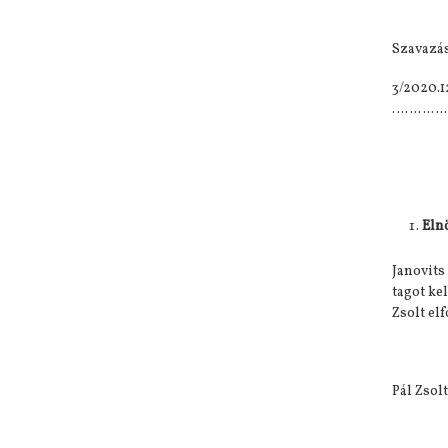
Szavazás
3/2020.1
…………
Eln
Janovits
tagot ke
Zsolt el
Pál Zsol