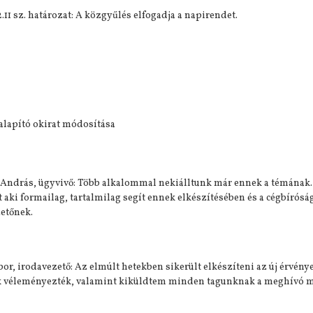
2.11 sz. határozat: A közgyűlés elfogadja a napirendet.
alapító okirat módosítása
 András, ügyvivő: Több alkalommal nekiálltunk már ennek a témának. 
 aki formailag, tartalmilag segít ennek elkészítésében és a cégbírós
etőnek.
bor, irodavezető: Az elmúlt hetekben sikerült elkészíteni az új érvény
 véleményezték, valamint kiküldtem minden tagunknak a meghívó me