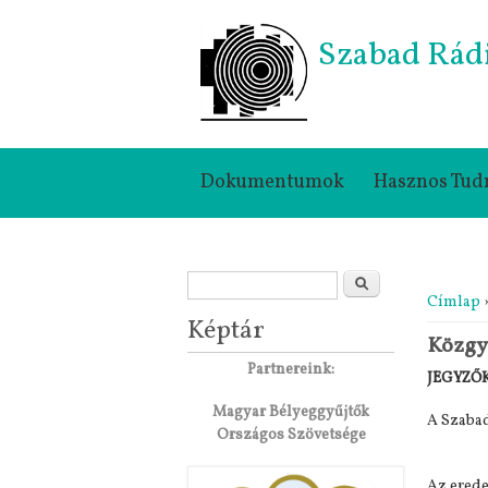
Szabad Rád
Dokumentumok
Hasznos Tud
Keresés űrlap
Jelenle
Keresés
Címlap
»
Képtár
Közgyű
Partnereink:
JEGYZŐ
Magyar Bélyeggyűjtők
A Szabad
Országos Szövetsége
Az erede