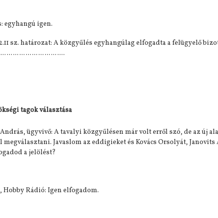
: egyhangú igen.
2.11 sz. határozat: A közgyűlés egyhangúlag elfogadta a felügyelő biz
…………………………..
ökségi tagok választása
 András, ügyvivő: A tavalyi közgyűlésen már volt erről szó, de az új 
ll megválasztani. Javaslom az eddigieket és Kovács Orsolyát, Janovits A
fogadod a jelölést?
t, Hobby Rádió: Igen elfogadom.