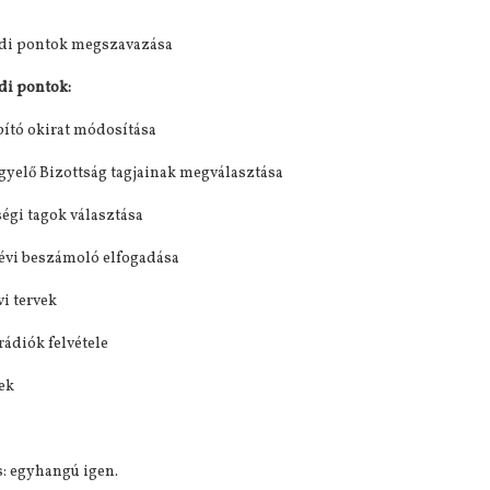
di pontok megszavazása
di pontok:
apító okirat módosítása
ügyelő Bizottság tagjainak megválasztása
ségi tagok választása
 évi beszámoló elfogadása
vi tervek
rádiók felvétele
bek
: egyhangú igen.