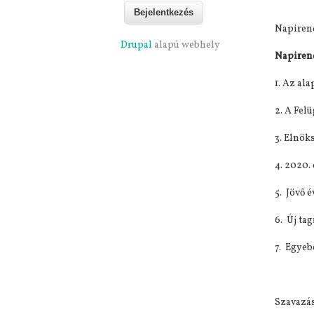
Napiren
Drupal
alapú webhely
Napiren
1. Az al
2. A Fel
3. Elnök
4. 2020.
5. Jövő é
6. Új tag
7. Egye
Szavazás