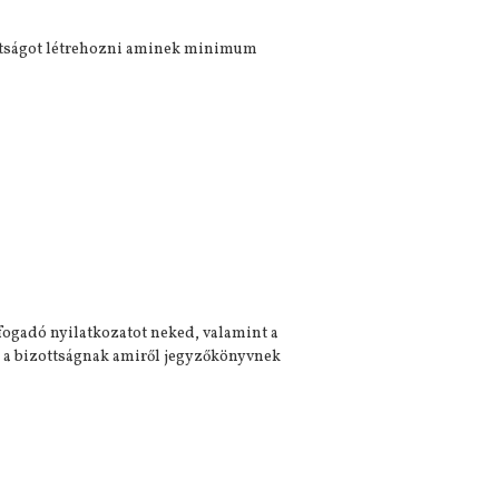
zottságot létrehozni aminek minimum
fogadó nyilatkozatot neked, valamint a
ni a bizottságnak amiről jegyzőkönyvnek