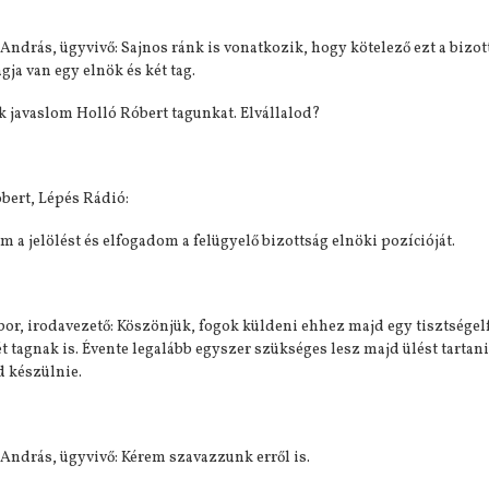
 András, ügyvivő: Sajnos ránk is vonatkozik, hogy kötelező ezt a bi
gja van egy elnök és két tag.
 javaslom Holló Róbert tagunkat. Elvállalod?
bert, Lépés Rádió:
 a jelölést és elfogadom a felügyelő bizottság elnöki pozícióját.
bor, irodavezető: Köszönjük, fogok küldeni ehhez majd egy tisztségel
t tagnak is. Évente legalább egyszer szükséges lesz majd ülést tarta
d készülnie.
 András, ügyvivő: Kérem szavazzunk erről is.