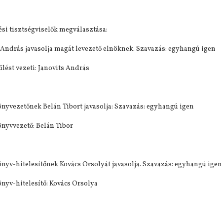
si tisztségviselők megválasztása:
 András javasolja magát levezető elnöknek. Szavazás: egyhangú igen
lés 2021.11.05.
Riport a Civil Rádióban
Meghívó közgyülésre
lést vezeti: Janovits András
nyvezetőnek Belán Tibort javasolja: Szavazás: egyhangú igen
nyvvezető: Belán Tibor
nyv-hitelesítőnek Kovács Orsolyát javasolja. Szavazás: egyhangú ige
nyv-hitelesítő: Kovács Orsolya