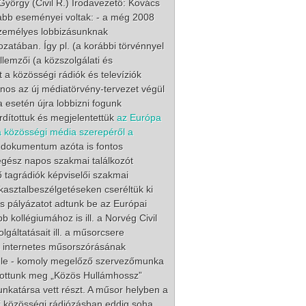
György (Civil R.) Irodavezető: Kovács
bb eseményei voltak: - a még 2008
személyes lobbizásunknak
zatában. Így pl. (a korábbi törvénnyel
llemzői (a közszolgálati és
 a közösségi rádiók és televíziók
ajnos az új médiatörvény-tervezet végül
a esetén újra lobbizni fogunk
dítottuk és megjelentettük
az Európa
„a közösségi média szerepéről a
A dokumentum azóta is fontos
egész napos szakmai találkozót
ő tagrádiók képviselői szakmai
kasztalbeszélgetéseken cseréltük ki
ös pályázatot adtunk be az Európai
 kollégiumához is ill. a Norvég Civil
lgáltatásait ill. a műsorcsere
és internetes műsorszórásának
nk le - komoly megelőző szervezőmunka
sítottunk meg „Közös Hullámhossz”
nkatársa vett részt. A műsor helyben a
zai közösségi rádiózásban eddig soha