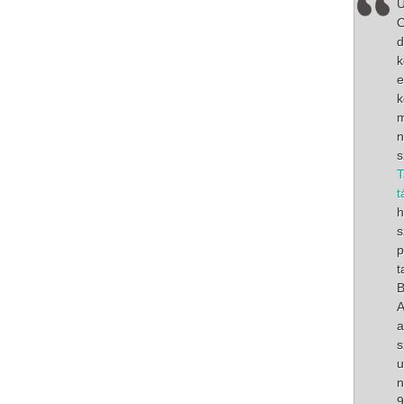
Ü
O
d
k
e
k
m
n
s
T
t
h
s
p
t
B
A
a
s
u
9