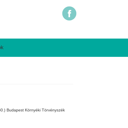
ók
30.) Budapest Környéki Törvényszék