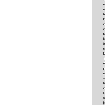
n
r
t
k
e
é
r
k
f
s
k
T
é
j
n
–
t
e
R
s
j