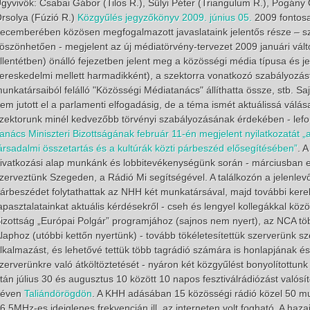
gyvivők: Csabai Gábor (Tilos R.), Sülyi Péter (Triangulum R.), Pogány 
rsolya (Fúzió R.)
Közgyűlés jegyzőkönyv 2009. június 05.
2009 fontosa
ecemberében közösen megfogalmazott javaslataink jelentős része – 
öszönhetően - megjelent az új médiatörvény-tervezet 2009 januári válto
llentétben) önálló fejezetben jelent meg a közösségi média típusa és je
ereskedelmi mellett harmadikként), a szektorra vonatkozó szabályozást
unkatársaiból felálló "Közösségi Médiatanács" állíthatta össze, stb. S
em jutott el a parlamenti elfogadásig, de a téma ismét aktuálissá válás
zektorunk minél kedvezőbb törvényi szabályozásának érdekében - lefor
anács Miniszteri Bizottságának február 11-én megjelent nyilatkozatát 
ársadalmi összetartás és a kultúrák közti párbeszéd elősegítésében”
. 
ivatkozási alap munkánk és lobbitevékenységünk során - márciusban 
zerveztünk Szegeden, a Rádió Mi segítségével. A találkozón a jelenlev
árbeszédet folytathattak az NHH két munkatársával, majd további kere
apasztalatainkat aktuális kérdésekről - cseh és lengyel kollegákkal köz
izottság „Európai Polgár” programjához (sajnos nem nyert), az NCA több
laphoz (utóbbi kettőn nyertünk) - tovább tökéletesítettük szerverünk szo
lkalmazást, és lehetővé tettük több tagrádió számára is honlapjának 
zerverünkre való átköltöztetését - nyáron két közgyűlést bonyolítottu
tán július 30 és augusztus 10 között 10 napos fesztiválrádiózást való
néven
Taliándörögdön
. A KHH adásában 15 közösségi rádió közel 50 mu
6,5MHz-es ideiglenes frekvencián ill. az interneten volt fogható. A ha