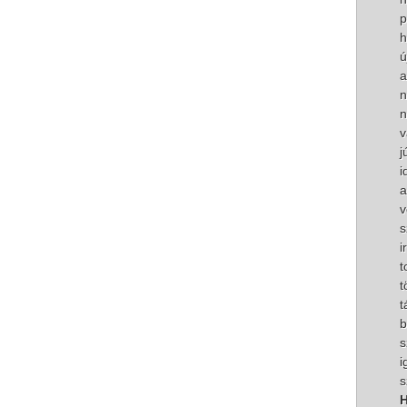
p
h
ú
a
n
n
v
j
i
a
v
s
i
t
t
t
b
s
i
s
H