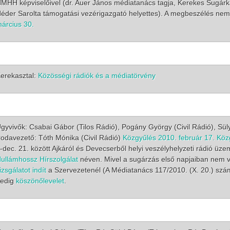
MHH képviselőivel (dr. Auer János médiatanács tagja, Kerekes Sugárka
éder Sarolta támogatási vezérigazgató helyettes). A megbeszélés ne
árcius 30.
erekasztal:
Közösségi rádiók és a médiatörvény
gyvivők: Csabai Gábor (Tilos Rádió), Pogány György (Civil Rádió), Sül
rodavezető: Tóth Mónika (Civil Rádió)
Közgyűlés 2010. február 17.
Köz
-dec. 21. között Ajkáról és Devecserből helyi veszélyhelyzeti rádió üz
ullámhossz Hírszolgálat
néven. Mivel a sugárzás első napjaiban nem v
izsgálatot indít
a Szervezetenél (A Médiatanács 117/2010. (X. 20.) szá
edig
köszönőlevelet
.