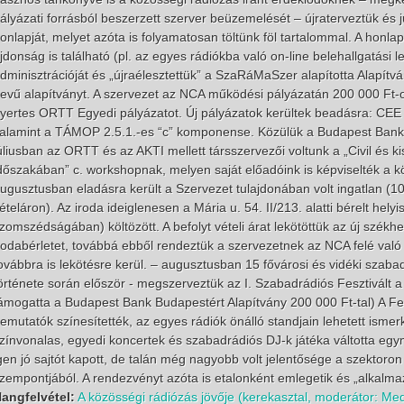
ályázati forrásból beszerzett szerver beüzemelését – újraterveztük és j
onlapját, melyet azóta is folyamatosan töltünk föl tartalommal. A honl
jdonság is található (pl. az egyes rádiókba való on-line belehallgatási
dminisztrációját és „újraélesztettük” a SzaRáMaSzer alapította Alapí
evű alapítványt. A szervezet az NCA működési pályázatán 200 000 Ft-o
yertes ORTT Egyedi pályázatot. Új pályázatok kerültek beadásra: CE
alamint a TÁMOP 2.5.1.-es “c” komponense. Közülük a Budapest Bank-h
úliusban az ORTT és az AKTI mellett társszervezői voltunk a „Civil és kis
dőszakában” c. workshopnak, melyen saját előadóink is képviselték a k
ugusztusban eladásra került a Szervezet tulajdonában volt ingatlan (106
ételáron). Az iroda ideiglenesen a Mária u. 54. II/213. alatti bérelt hely
zomszédságában) költözött. A befolyt vételi árat lekötöttük az új székhe
rodabérletet, továbbá ebből rendeztük a szervezetnek az NCA felé való
ovábbra is lekötésre kerül. – augusztusban 15 fővárosi és vidéki szabad
örténete során először - megszerveztük az I. Szabadrádiós Fesztivált a
ámogatta a Budapest Bank Budapestért Alapítvány 200 000 Ft-tal) A Fes
emutatók színesítették, az egyes rádiók önálló standjain lehetett ismer
zínvonalas, egyedi koncertek és szabadrádiós DJ-k játéka váltotta egy
gen jó sajtót kapott, de talán még nagyobb volt jelentősége a szektoron
zempontjából. A rendezvényt azóta is etalonként emlegetik és „alkalma
angfelvétel:
A közösségi rádiózás jövője (kerekasztal, moderátor: M