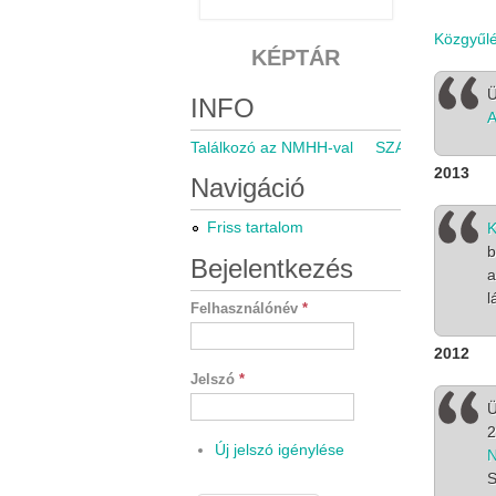
Közgyűlé
KÉPTÁR
Ü
INFO
A
Találkozó az NMHH-val
SZARÁMA közgyű
2013
Navigáció
Friss tartalom
K
b
Bejelentkezés
a
l
Felhasználónév
*
2012
Jelszó
*
Ü
Új jelszó igénylése
S