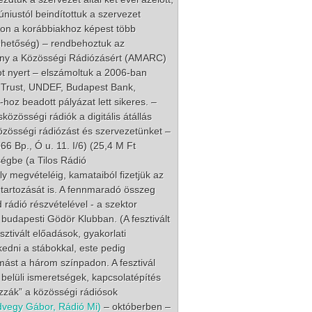
úniustól beindítottuk a szervezet
apon a korábbiakhoz képest több
 lehetőség) – rendbehoztuk az
tvány a Közösségi Rádiózásért (AMARC)
t nyert – elszámoltuk a 2006-ban
E Trust, UNDEF, Budapest Bank,
oz beadott pályázat lett sikeres. –
közösségi rádiók a digitális átállás
özösségi rádiózást és szervezetünket –
6 Bp., Ó u. 11. I/6) (25,4 M Ft
iségbe (a Tilos Rádió
ly megvételéig, kamataiból fizetjük az
 tartozását is. A fennmaradó összeg
 rádió részvételével - a szektor
 budapesti Gödör Klubban. (A fesztivált
ztivált előadások, gyakorlati
kedni a stábokkal, este pedig
mást a három színpadon. A fesztivál
 belüli ismeretségek, kapcsolatépítés
zzák” a közösségi rádiósok
edvegy Gábor, Rádió Mi)
– októberben –