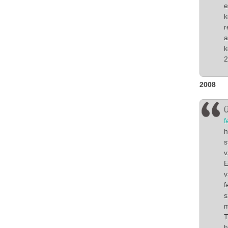
e
k
r
a
k
2
2008
Ü
f
h
s
v
E
v
f
s
m
T
h