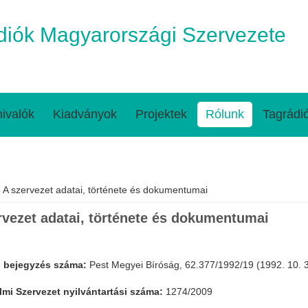
iók Magyarországi Szervezete
ivalók
Kiadványok
Projektek
Rólunk
Tagrádi
egi hely
 A szervezet adatai, története és dokumentumai
rvezet adatai, története és dokumentumai
i bejegyzés száma:
Pest Megyei Bíróság, 62.377/1992/19 (1992. 10. 
mi Szervezet nyilvántartási száma:
1274/2009