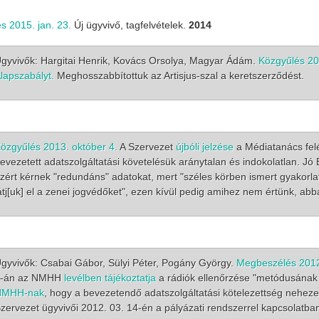
s 2015. jan. 23.
Új ügyvivő, tagfelvételek.
2014
gyvivők: Hargitai Henrik, Kovács Orsolya, Magyar Ádám.
Közgyűlés 20
lapszabályt.
Meghosszabbítottuk az Artisjus-szal a keretszerződést.
lés 2021.11.05.
Riport a Civil Rádióban
Meghívó közgyülésre
özgyűlés 2013. október 4.
A Szervezet
újbóli jelzése
a Médiatanács felé
evezetett adatszolgáltatási követelésük aránytalan és indokolatlan. 
zért kérnek "redundáns" adatokat, mert "széles körben ismert gyakorla
átj[uk] el a zenei jogvédőket", ezen kívül pedig amihez nem értünk, abb
gyvivők: Csabai Gábor, Sülyi Péter, Pogány György.
Megbeszélés 2012.
2-án az NMHH
levélben tájékoztatja
a rádiók ellenőrzése "metódusának
NMHH-nak
, hogy a bevezetendő adatszolgáltatási kötelezettség neheze
zervezet ügyvivői 2012. 03. 14-én a pályázati rendszerrel kapcsolatb