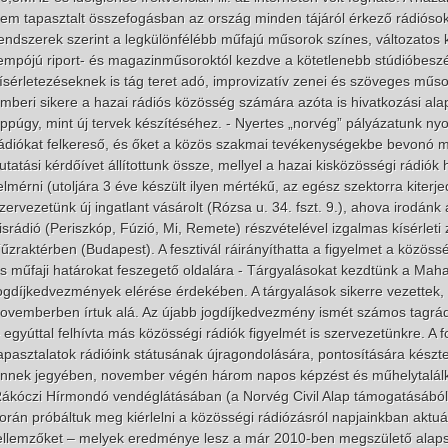
em tapasztalt összefogásban az ország minden tájáról érkező rádiósok 
endszerek szerint a legkülönfélébb műfajú műsorok színes, változatos ka
empójú riport- és magazinműsoroktól kezdve a kötetlenebb stúdióbeszé
ísérletezéseknek is tág teret adó, improvizatív zenei és szöveges műs
mberi sikere a hazai rádiós közösség számára azóta is hivatkozási ala
ppúgy, mint új tervek készítéséhez. - Nyertes „norvég” pályázatunk n
ádiókat felkereső, és őket a közös szakmai tevékenységekbe bevonó 
utatási kérdőívet állítottunk össze, mellyel a hazai kisközösségi rádiók
elmérni (utoljára 3 éve készült ilyen mértékű, az egész szektorra kiter
zervezetünk új ingatlant vásárolt (Rózsa u. 34. fszt. 9.), ahova irodánk 
isrádió (Periszkóp, Fúzió, Mi, Remete) részvételével izgalmas kísérleti 
űzraktérben (Budapest). A fesztivál ráirányíthatta a figyelmet a közös
s műfaji határokat feszegető oldalára - Tárgyalásokat kezdtünk a Maha
ogdíjkedvezmények elérése érdekében. A tárgyalások sikerre vezettek,
ovemberben írtuk alá. Az újabb jogdíjkedvezmény ismét számos tagrá
 egyúttal felhívta más közösségi rádiók figyelmét is szervezetünkre. A f
apasztalatok rádióink státusának újragondolására, pontosítására készt
nnek jegyében, november végén három napos képzést és műhelytalálk
ákóczi Hírmondó vendéglátásában (a Norvég Civil Alap támogatásából).
orán próbáltuk meg kiérlelni a közösségi rádiózásról napjainkban aktu
ellemzőket – melyek eredménye lesz a már 2010-ben megszülető alaps