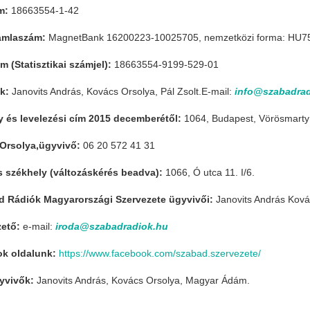
m:
18663554-1-42
ámlaszám:
MagnetBank 16200223-10025705, nemzetközi forma: HU7
 (Statisztikai számjel):
18663554-9199-529-01
ők:
Janovits András, Kovács Orsolya, Pál Zsolt.E-mail:
info@szabadrad
y és levelezési cím 2015 decemberétől:
1064, Budapest, Vörösmarty
Orsolya,ügyvivő:
06 20 572 41 31
s székhely (változáskérés beadva):
1066, Ó utca 11. I/6.
d Rádiók Magyarországi Szervezete ügyvivői:
Janovits András Kovác
zető:
e-mail:
iroda@szabadradiok.hu
k oldalunk:
https://www.facebook.com/szabad.szervezete/
yvivők:
Janovits András, Kovács Orsolya, Magyar Ádám.