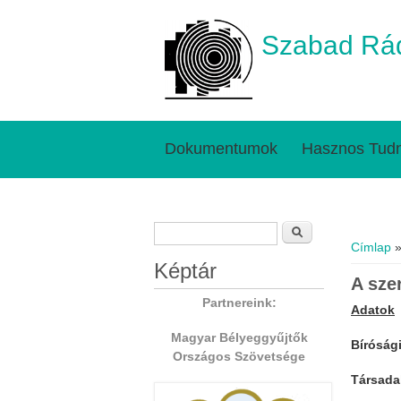
Szabad Rád
Dokumentumok
Hasznos Tudn
Keresés űrlap
Jelenl
Keresés
Címlap
»
Képtár
A sze
Partnereink:
Adatok
Magyar Bélyeggyűjtők
Bíróság
Országos Szövetsége
Társadal