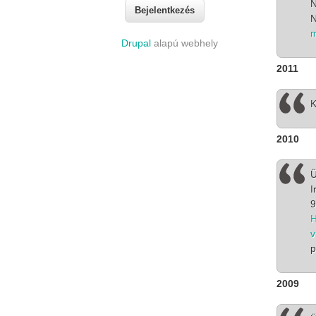
N
N
m
Drupal
alapú webhely
2011
K
2010
Ü
I
9
H
v
p
2009