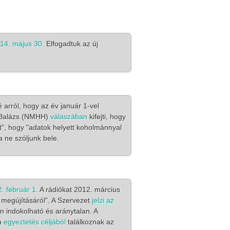
14. május 30.
Elfogadtuk az új
Közgyülés meghívó
SMART rádiós képzés
Készül a SZARÁMA rád
 arról, hogy az év január 1-vel
Jó Balázs (NMHH)
válaszában
kifejti, hogy
t", hogy "adatok helyett koholmánnyal
a ne szóljunk bele.
 február 1.
A rádiókat 2012. március
 megújításáról". A Szervezet
jelzi az
n indokolható és aránytalan. A
an
egyeztetés céljából
találkoznak az