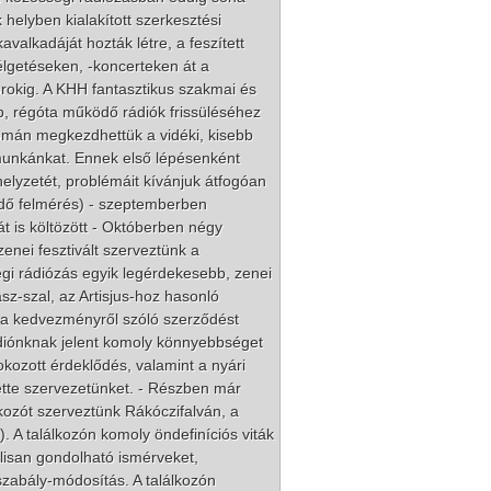
helyben kialakított szerkesztési
valkadáját hozták létre, a feszített
lgetéseken, -koncerteken át a
orokig. A KHH fantasztikus szakmai és
p, régóta működő rádiók frissüléséhez
yomán megkezdhettük a vidéki, kisebb
munkánkat. Ennek első lépésenként
 helyzetét, problémáit kívánjuk átfogóan
jedő felmérés) - szeptemberben
át is költözött - Októberben négy
zenei fesztivált szerveztünk a
ségi rádiózás egyik legérdekesebb, zenei
sz-szal, az Artisjus-hoz hasonló
 a kedvezményről szóló szerződést
diónknak jelent komoly könnyebbséget
okozott érdeklődés, valamint a nyári
ette szervezetünket. - Részben már
ozót szerveztünk Rákóczifalván, a
 A találkozón komoly öndefiníciós viták
álisan gondolható ismérveket,
zabály-módosítás. A találkozón