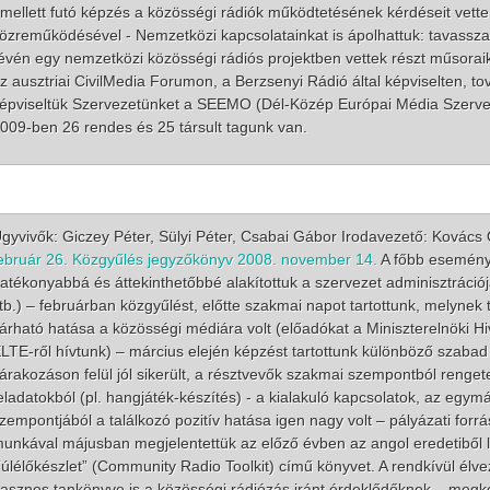
mellett futó képzés a közösségi rádiók működtetésének kérdéseit vette 
özreműködésével - Nemzetközi kapcsolatainkat is ápolhattuk: tavassz
évén egy nemzetközi közösségi rádiós projektben vettek részt műsorai
z ausztriai CivilMedia Forumon, a Berzsenyi Rádió által képviselten, 
épviseltük Szervezetünket a SEEMO (Dél-Közép Európai Média Szerve
009-ben 26 rendes és 25 társult tagunk van.
gyvivők: Giczey Péter, Sülyi Péter, Csabai Gábor Irodavezető: Kovács
ebruár 26.
Közgyűlés jegyzőkönyv 2008. november 14.
A főbb eseménye
atékonyabbá és áttekinthetőbbé alakítottuk a szervezet adminisztráció
tb.) – februárban közgyűlést, előtte szakmai napot tartottunk, melynek t
árható hatása a közösségi médiára volt (előadókat a Miniszterelnöki Hiva
LTE-ről hívtunk) – március elején képzést tartottunk különböző szaba
árakozáson felül jól sikerült, a résztvevők szakmai szempontból rengete
eladatokból (pl. hangjáték-készítés) - a kialakuló kapcsolatok, az egym
zempontjából a találkozó pozitív hatása igen nagy volt – pályázati fo
unkával májusban megjelentettük az előző évben az angol eredetiből l
úlélőkészlet” (Community Radio Toolkit) című könyvet. A rendkívül él
asznos tankönyve is a közösségi rádiózás iránt érdeklődőknek – megkezd