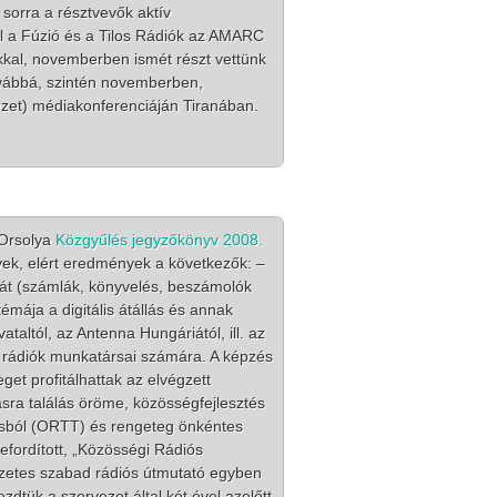
sorra a résztvevők aktív
al a Fúzió és a Tilos Rádiók az AMARC
kkal, novemberben ismét részt vettünk
továbbá, szintén novemberben,
zet) médiakonferenciáján Tiranában.
 Orsolya
Közgyűlés jegyzőkönyv 2008.
k, elért eredmények a következők: –
ját (számlák, könyvelés, beszámolók
émája a digitális átállás és annak
taltól, az Antenna Hungáriától, ill. az
d rádiók munkatársai számára. A képzés
get profitálhattak az elvégzett
ásra találás öröme, közösségfejlesztés
rrásból (ORTT) és rengeteg önkéntes
efordított, „Közösségi Rádiós
vezetes szabad rádiós útmutató egyben
tük a szervezet által két ével azelőtt,