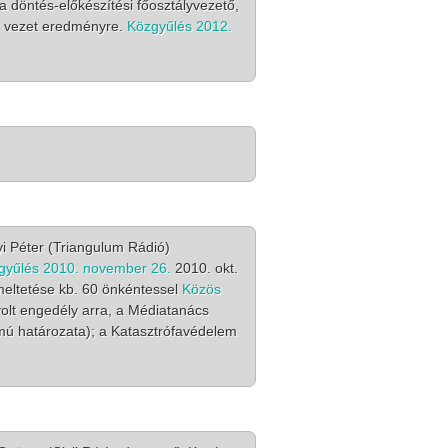
 döntés-előkészítési főosztályvezető,
m vezet eredményre.
Közgyűlés 2012.
yi Péter (Triangulum Rádió)
gyűlés 2010. november 26.
2010. okt.
emeltetése kb. 60 önkéntessel
Közös
olt engedély arra, a Médiatanács
mú határozata); a Katasztrófavédelem