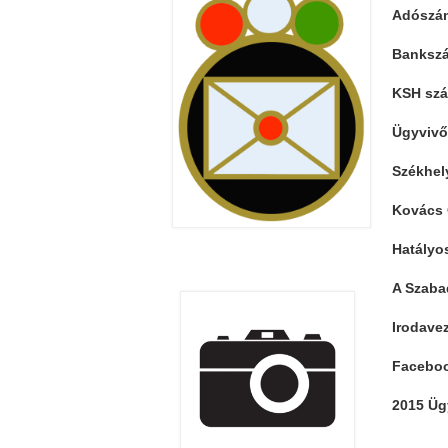
Adószá
Banksz
KSH szám
Ügyviv
Székhel
Kovács 
Hatályo
A Szaba
Irodave
Faceboo
2015 Üg