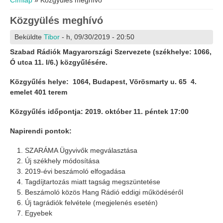
Címlap
» Közgyülés meghívó
Közgyülés meghívó
Beküldte
Tibor
- h, 09/30/2019 - 20:50
Szabad Rádiók Magyarországi Szervezete (székhelye: 1066,
Ó utca 11. I/6.) közgyűlésére.
Közgyűlés helye:
1064, Budapest, Vörösmarty u. 65 4.
emelet 401 terem
Közgyűlés időpontja:
2019. október 11. péntek 17:00
Napirendi pontok:
SZARÁMA Ügyvivők megválasztása
Új székhely módosítása
2019-évi beszámoló elfogadása
Tagdíjtartozás miatt tagság megszüntetése
Beszámoló közös Hang Rádió eddigi működéséről
Új tagrádiók felvétele (megjelenés esetén)
Egyebek