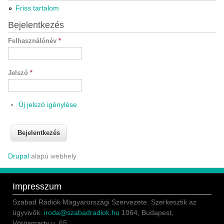
Friss tartalom
Bejelentkezés
Felhasználónév
*
Jelszó
*
Új jelszó igénylése
Drupal
alapú webhely
Impresszum
Szabad Rádiók Magyarországi Szervezete. Szerkesztik az
ügyvivők.
iroda@szabadradiok.hu
1064, Budapest,
Vörösmarty u. 65.