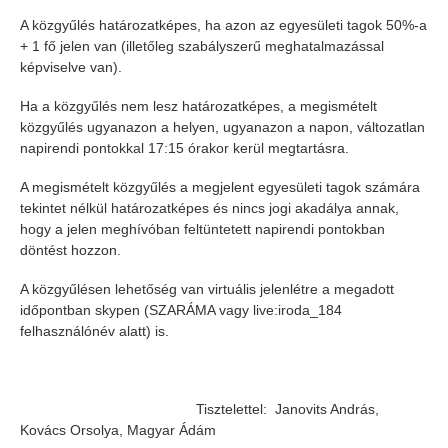
A közgyűlés határozatképes, ha azon az egyesületi tagok 50%-a
+ 1 fő jelen van (illetőleg szabályszerű meghatalmazással
képviselve van).
Ha a közgyűlés nem lesz határozatképes, a megismételt
közgyűlés ugyanazon a helyen, ugyanazon a napon, változatlan
napirendi pontokkal 17:15 órakor kerül megtartásra.
A megismételt közgyűlés a megjelent egyesületi tagok számára
tekintet nélkül határozatképes és nincs jogi akadálya annak,
hogy a jelen meghívóban feltüntetett napirendi pontokban
döntést hozzon.
A közgyűlésen lehetőség van virtuális jelenlétre a megadott
időpontban skypen (SZARÁMA vagy live:iroda_184
felhasználónév alatt) is.
Tisztelettel: Janovits András,
Kovács Orsolya, Magyar Ádám