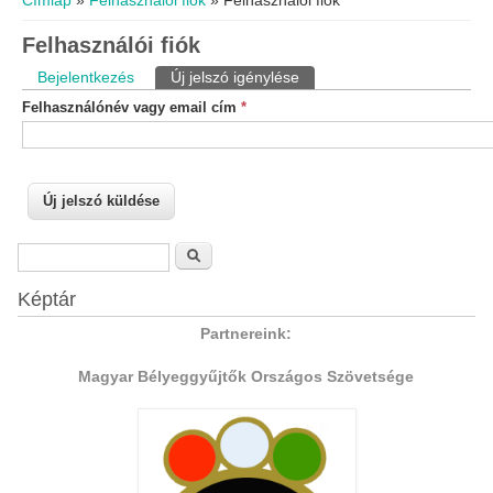
Címlap
»
Felhasználói fiók
» Felhasználói fiók
Felhasználói fiók
Elsődleges fülek
Bejelentkezés
Új jelszó igénylése
(aktív fül)
Felhasználónév vagy email cím
*
Keresés űrlap
Keresés
Képtár
Partnereink:
Magyar Bélyeggyűjtők Országos Szövetsége