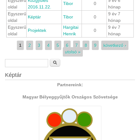
Egyszerű
Közgyűlés
9 év 6
Tibor
0
oldal
2016.11.22.
hónap
Egyszerű
9 év 7
Képtár
Tibor
0
oldal
hónap
Egyszerű
Hargitai
9 év 7
Projektek
0
oldal
Henrik
hónap
Oldalak
1
2
3
4
5
6
7
8
9
következő ›
utolsó »
Keresés űrlap
Keresés
Képtár
Partnereink:
Magyar Bélyeggyűjtők Országos Szövetsége