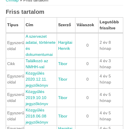
Címlap
» Friss tartalom
Friss tartalom
Legutóbb
Típus
Cím
Szerző
Válaszok
frissítve
A szervezet
adatai, története
Hargitai
2 év 8
Egyszerű
0
és
Henrik
hónap
oldal
dokumentumai
Találkozó az
4 év 3
Cikk
Tibor
0
NMHH-val
hónap
Közgyűlés
Egyszerű
4 év 5
2020.12.11.
Tibor
0
oldal
hónap
jegyzőkönyv
Közgyűlés
Egyszerű
4 év 5
2019.10.10
Tibor
0
oldal
hónap
jegyzőkönyv
Közgyűlés
Egyszerű
4 év 5
2018.06.08
Tibor
0
oldal
hónap
jegyzőkönyv
Egyszerű
Hargitai
4 év 5