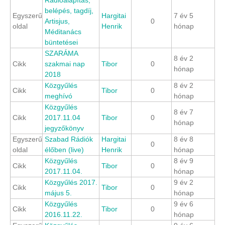
Rádióalapítás,
belépés, tagdíj,
Egyszerű
Hargitai
7 év 5
Artisjus,
0
oldal
Henrik
hónap
Méditanács
büntetései
SZARÁMA
8 év 2
Cikk
szakmai nap
Tibor
0
hónap
2018
Közgyűlés
8 év 2
Cikk
Tibor
0
meghívó
hónap
Közgyűlés
8 év 7
Cikk
2017.11.04
Tibor
0
hónap
jegyzőkönyv
Egyszerű
Szabad Rádiók
Hargitai
8 év 8
0
oldal
élőben (live)
Henrik
hónap
Közgyűlés
8 év 9
Cikk
Tibor
0
2017.11.04.
hónap
Közgyűlés 2017.
9 év 2
Cikk
Tibor
0
május 5.
hónap
Közgyűlés
9 év 6
Cikk
Tibor
0
2016.11.22.
hónap