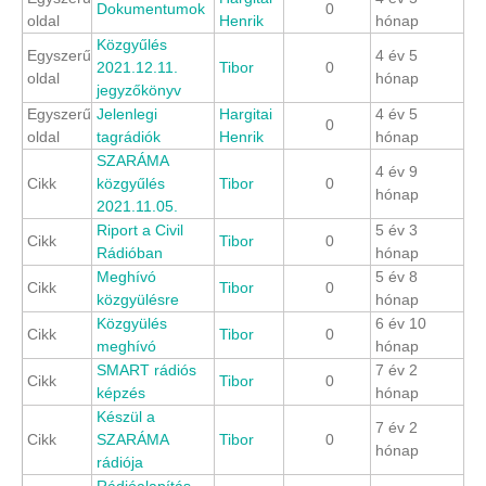
Dokumentumok
0
oldal
Henrik
hónap
Közgyűlés
Egyszerű
4 év 5
2021.12.11.
Tibor
0
oldal
hónap
jegyzőkönyv
Egyszerű
Jelenlegi
Hargitai
4 év 5
0
oldal
tagrádiók
Henrik
hónap
SZARÁMA
4 év 9
Cikk
közgyűlés
Tibor
0
hónap
2021.11.05.
Riport a Civil
5 év 3
Cikk
Tibor
0
Rádióban
hónap
Meghívó
5 év 8
Cikk
Tibor
0
közgyülésre
hónap
Közgyülés
6 év 10
Cikk
Tibor
0
meghívó
hónap
SMART rádiós
7 év 2
Cikk
Tibor
0
képzés
hónap
Készül a
7 év 2
Cikk
SZARÁMA
Tibor
0
hónap
rádiója