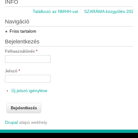
INFO
Találkozó az NMHH-val
SZARÁMA közgyűlés 2021.11
Navigáció
Friss tartalom
Bejelentkezés
Felhasználónév
*
Jelszó
*
Új jelszó igénylése
Drupal
alapú webhely