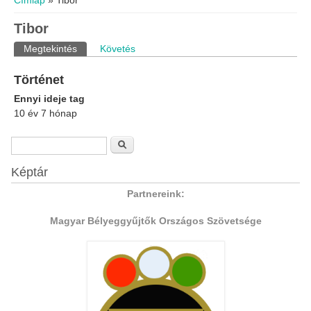
Címlap
» Tibor
Tibor
Elsődleges fülek
Megtekintés
(aktív fül)
Követés
Történet
Ennyi ideje tag
10 év 7 hónap
Keresés űrlap
Keresés
Képtár
Partnereink:
Magyar Bélyeggyűjtők Országos Szövetsége