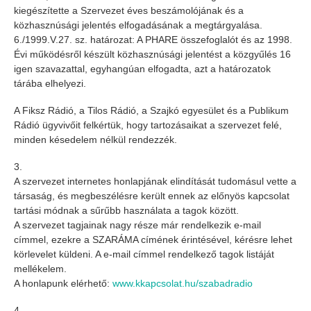
kiegészítette a Szervezet éves beszámolójának és a
közhasznúsági jelentés elfogadásának a megtárgyalása.
6./1999.V.27. sz. határozat: A PHARE összefoglalót és az 1998.
Évi működésről készült közhasznúsági jelentést a közgyűlés 16
igen szavazattal, egyhangúan elfogadta, azt a határozatok
tárába elhelyezi.
A Fiksz Rádió, a Tilos Rádió, a Szajkó egyesület és a Publikum
Rádió ügyvivőit felkértük, hogy tartozásaikat a szervezet felé,
minden késedelem nélkül rendezzék.
3.
A szervezet internetes honlapjának elindítását tudomásul vette a
társaság, és megbeszélésre került ennek az előnyös kapcsolat
tartási módnak a sűrűbb használata a tagok között.
A szervezet tagjainak nagy része már rendelkezik e-mail
címmel, ezekre a SZARÁMA címének érintésével, kérésre lehet
körlevelet küldeni. A e-mail címmel rendelkező tagok listáját
mellékelem.
A honlapunk elérhető:
www.kkapcsolat.hu/szabadradio
4.