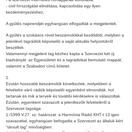
- civil hírszolgálat elindítása, kapcsolódás egy ilyen
kezdeményezéshez,
A gyűlés napirendjét egyhangúan elfogadták a megjelentek.
A gyűlés a szokásos rövid beszámolókkal kezdődött, melyben a
jelenlévő tagrádiók képviselői a saját aktuális helyzetükről
beszéltek.
Valamennyi megjelent tag kézhez kapta a Szervezet két új
kiadványát: az Egyesületet és a tagrádiókat bemutató mappát,
valamint a Szabadon című kötetet.
1.
Ezután hosszabb beszámolók következtek, melyekben a
felvételre váró rádiók képviselői egyenként elmondták, hol
tartanak és mik a terveik és további kérdésekre is válaszoltak.
Ezután, egyenként szavazott a jelentkezők felvételéről a
Szervezet tagsága.
1./1999.V.27. sz. határozat: a Harmónia Rádió KHT-t 13 igen
szavazattal, egyhangúan befogadta a Szervezet az általuk kért
“társult tag” minőségben.