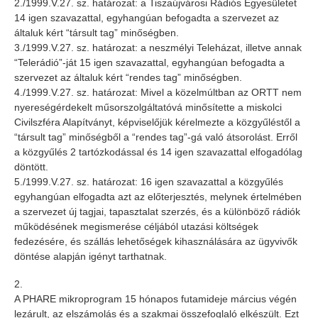
2./1999.V.27. sz. határozat: a Tiszaújvárosi Rádiós Egyesületet
14 igen szavazattal, egyhangúan befogadta a szervezet az
általuk kért “társult tag” minőségben.
3./1999.V.27. sz. határozat: a neszmélyi Teleházat, illetve annak
“Telerádió”-ját 15 igen szavazattal, egyhangúan befogadta a
szervezet az általuk kért “rendes tag” minőségben.
4./1999.V.27. sz. határozat: Mivel a közelmúltban az ORTT nem
nyereségérdekelt műsorszolgáltatóvá minősítette a miskolci
Civilszféra Alapítványt, képviselőjük kérelmezte a közgyűléstől a
“társult tag” minőségből a “rendes tag”-gá való átsorolást. Erről
a közgyűlés 2 tartózkodással és 14 igen szavazattal elfogadólag
döntött.
5./1999.V.27. sz. határozat: 16 igen szavazattal a közgyűlés
egyhangúan elfogadta azt az előterjesztés, melynek értelmében
a szervezet új tagjai, tapasztalat szerzés, és a különböző rádiók
működésének megismerése céljából utazási költségek
fedezésére, és szállás lehetőségek kihasználására az ügyvivők
döntése alapján igényt tarthatnak.
2.
A PHARE mikroprogram 15 hónapos futamideje március végén
lezárult, az elszámolás és a szakmai összefoglaló elkészült. Ezt