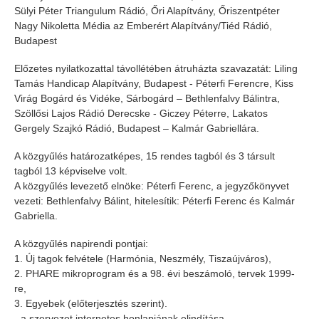
Sülyi Péter Triangulum Rádió, Őri Alapítvány, Őriszentpéter
Nagy Nikoletta Média az Emberért Alapítvány/Tiéd Rádió,
Budapest
Előzetes nyilatkozattal távollétében átruházta szavazatát: Liling
Tamás Handicap Alapítvány, Budapest - Péterfi Ferencre, Kiss
Virág Bogárd és Vidéke, Sárbogárd – Bethlenfalvy Bálintra,
Szöllősi Lajos Rádió Derecske - Giczey Péterre, Lakatos
Gergely Szajkó Rádió, Budapest – Kalmár Gabriellára.
A közgyűlés határozatképes, 15 rendes tagból és 3 társult
tagból 13 képviselve volt.
A közgyűlés levezető elnöke: Péterfi Ferenc, a jegyzőkönyvet
vezeti: Bethlenfalvy Bálint, hitelesítik: Péterfi Ferenc és Kalmár
Gabriella.
A közgyűlés napirendi pontjai:
1. Új tagok felvétele (Harmónia, Neszmély, Tiszaújváros),
2. PHARE mikroprogram és a 98. évi beszámoló, tervek 1999-
re,
3. Egyebek (előterjesztés szerint).
- a szervezet internetes honlapjának elindítása,