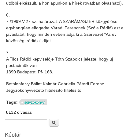
utóbbi elkészült, a honlapunkon a hírek rovatban olvasható).
6.
7./1999.V.27.sz. határozat: A SZARÁMASZER közgyűlése
egyhangúan elfogadta Váradi Ferencnek (Szóla Rádió) azt a
javaslatát, hogy minden évben adja ki a Szervezet “Az év
közösségi rádiója” díjat.
7.
A Tilos Rádió képviselője Tóth Szabolcs jelezte, hogy új
postacímük van:
1390 Budapest. Pf- 168.
Bethlenfalvy Bálint Kalmár Gabriella Péterfi Ferenc
Jegyzőkönyvvezető hitelesítő hitelesítő
Tags:
jegyzőkönyv
8132 olvasás
Keresés űrlap
Keresés
Képtár