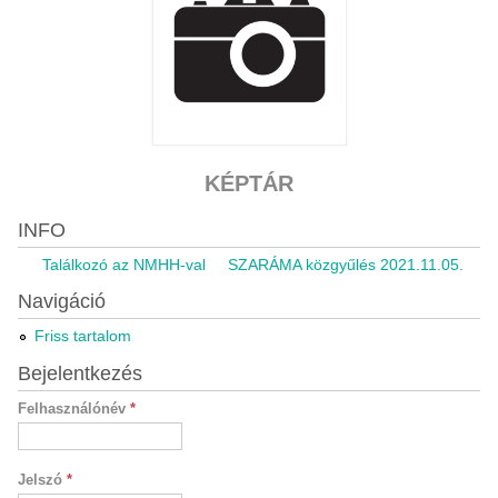
KÉPTÁR
INFO
Találkozó az NMHH-val
SZARÁMA közgyűlés 2021.11.05.
Ripo
Navigáció
Friss tartalom
Bejelentkezés
Felhasználónév
*
Jelszó
*