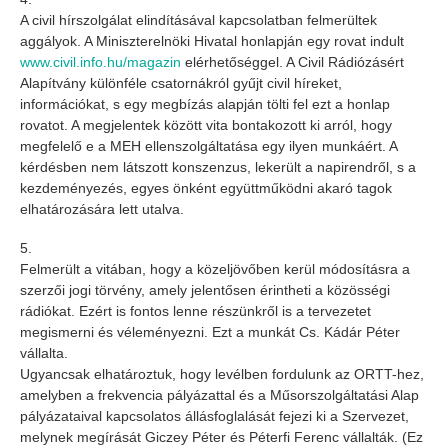
A civil hírszolgálat elindításával kapcsolatban felmerültek
aggályok. A Miniszterelnöki Hivatal honlapján egy rovat indult
www.civil.info.hu/magazin
elérhetőséggel. A Civil Rádiózásért
Alapítvány különféle csatornákról gyűjt civil híreket,
információkat, s egy megbízás alapján tölti fel ezt a honlap
rovatot. A megjelentek között vita bontakozott ki arról, hogy
megfelelő e a MEH ellenszolgáltatása egy ilyen munkáért. A
kérdésben nem látszott konszenzus, lekerült a napirendről, s a
kezdeményezés, egyes önként együttműködni akaró tagok
elhatározására lett utalva.
5.
Felmerült a vitában, hogy a közeljövőben kerül módosításra a
szerzői jogi törvény, amely jelentősen érintheti a közösségi
rádiókat. Ezért is fontos lenne részünkről is a tervezetet
megismerni és véleményezni. Ezt a munkát Cs. Kádár Péter
vállalta.
Ugyancsak elhatároztuk, hogy levélben fordulunk az ORTT-hez,
amelyben a frekvencia pályázattal és a Műsorszolgáltatási Alap
pályázataival kapcsolatos állásfoglalását fejezi ki a Szervezet,
melynek megírását Giczey Péter és Péterfi Ferenc vállalták. (Ez