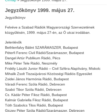
Címlap
» Jegyzőkönyv 1999. május 27.
Jegyzőkönyv 1999. május 27.
Jegyzőkönyv
Felvéve a Szabad Rádiók Magyarországi Szervezetének
közgyűlésén, 1999. május 27-én, az Ó utcai irodában.
Jelenlévők
Bethlenfalvy Bálint SZARÁMASZER, Budapest
Péterfi Ferenc Civil Rádió/Szarámaszer, Budapest
Dangel Artúr Publikum Rádió, Pécs
Mike Péter Tele Rádió, Neszmély
Fridély László Junior Rádió – Civil Szféra Alapítvány, Miskolc
Mihalik Zsolt Tiszaújvárosi Közösségi Rádiós Egyesület
Zsidei János Harmónia Rádió, Budapest
Váradi Ferenc Szóla Rádió, Debrecen
Szabó Tibor Szóla Rádió, Debrecen
Cs. Kádár Péter Fiksz Rádió, Budapest
Kalmár Gabriella Fiksz Rádió, Budapest
Tóth Szabolcs Tilos Rádió, Budapest
Giczey Péter Szóla Rádió/Szarámaszer, Debrecen