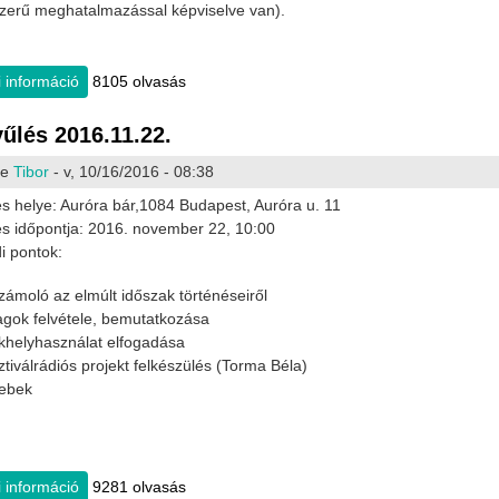
zerű meghatalmazással képviselve van).
 információ
Közgyűlés 2017.11.04. tartalommal kapcsolatosan
8105 olvasás
űlés 2016.11.22.
te
Tibor
- v, 10/16/2016 - 08:38
s helye: Auróra bár,1084 Budapest, Auróra u. 11
s időpontja: 2016. november 22, 10:00
i pontok:
ámoló az elmúlt időszak történéseiről
agok felvétele, bemutatkozása
khelyhasználat elfogadása
tiválrádiós projekt felkészülés (Torma Béla)
ebek
 információ
Közgyűlés 2016.11.22. tartalommal kapcsolatosan
9281 olvasás