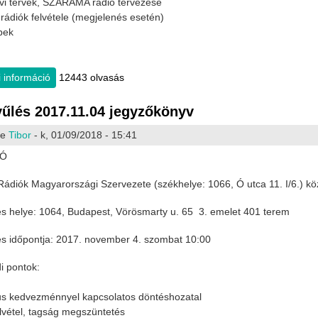
évi tervek, SZARÁMA rádió tervezése
grádiók felvétele (megjelenés esetén)
ebek
 információ
Közgyűlés meghívó tartalommal kapcsolatosan
12443 olvasás
űlés 2017.11.04 jegyzőkönyv
te
Tibor
- k, 01/09/2018 - 15:41
VÓ
ádiók Magyarországi Szervezete (székhelye: 1066, Ó utca 11. I/6.) kö
s helye: 1064, Budapest, Vörösmarty u. 65 3. emelet 401 terem
s időpontja: 2017. november 4. szombat 10:00
i pontok:
jus kedvezménnyel kapcsolatos döntéshozatal
lvétel, tagság megszüntetés