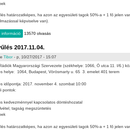
ebek
lés 2021.11.05.
Riport a Civil Rádióban
Meghívó közgyülésre
lés határozatképes, ha azon az egyesületi tagok 50%-a + 1 fő jelen van
mazással képviselve van).
 információ
Közgyűlés 2017.11.04 jegyzőkönyv tartalommal kapcsolato
13570 olvasás
űlés 2017.11.04.
te
Tibor
- p, 10/27/2017 - 15:07
ádiók Magyarországi Szervezete (székhelye: 1066, Ó utca 11. I/6.) k
s helye: 1064, Budapest, Vörösmarty u. 65 3. emelet 401 terem
s időpontja: 2017. november 4. szombat 10:00
i pontok:
jus kedvezménnyel kapcsolatos döntéshozatal
lvétel, tagság megszüntetés
ebek
lés határozatképes, ha azon az egyesületi tagok 50%-a + 1 fő jelen van 