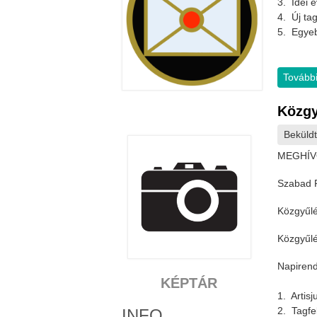
3. Idei 
4. Új ta
5. Egy
További
Közgy
Beküld
MEGHÍ
Szabad R
Közgyűlé
Közgyűlé
Napirend
KÉPTÁR
1. Artis
2. Tagfe
INFO