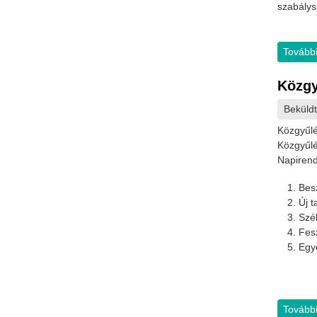
szabálys
További
Közgy
Beküld
Közgyűlé
Közgyűlé
Napirend
Besz
Új t
Szé
Fesz
Egy
További