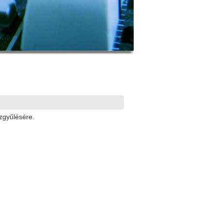
özgyűlésére.