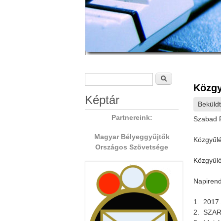
Keresés űrlap
Keresés
Közgy
Képtár
Beküld
Partnereink:
Szabad R
Magyar Bélyeggyűjtők
Közgyűlé
Országos Szövetsége
Közgyűlé
Napirend
1. 2017.
2. SZARÁ