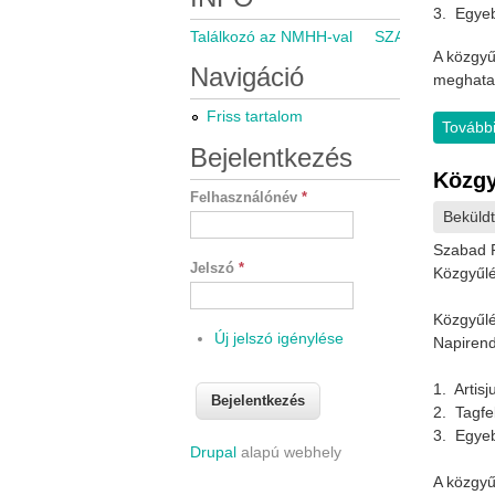
3. Egy
Találkozó az NMHH-val
SZARÁMA közgyű
A közgyű
Navigáció
meghatal
Friss tartalom
További
Bejelentkezés
Közgy
Felhasználónév
*
Beküld
Szabad R
Jelszó
*
Közgyűlé
Közgyűlé
Új jelszó igénylése
Napirend
1. Artis
2. Tagfe
3. Egy
Drupal
alapú webhely
A közgyű