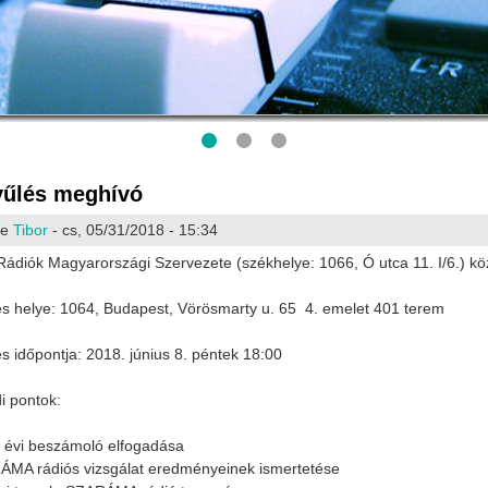
űlés meghívó
te
Tibor
- cs, 05/31/2018 - 15:34
ádiók Magyarországi Szervezete (székhelye: 1066, Ó utca 11. I/6.) k
s helye: 1064, Budapest, Vörösmarty u. 65 4. emelet 401 terem
s időpontja: 2018. június 8. péntek 18:00
i pontok:
 évi beszámoló elfogadása
MA rádiós vizsgálat eredményeinek ismertetése